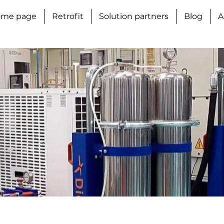
me page
Retrofit
Solution partners
Blog
A