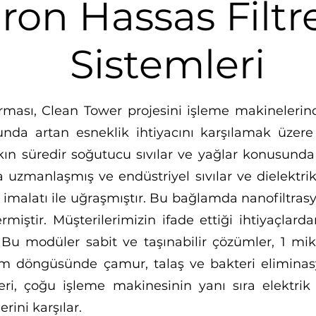
ron Hassas Filt
Sistemleri
irması, Clean Tower projesini işleme makinelerin
unda artan esneklik ihtiyacını karşılamak üzere
aşkın süredir soğutucu sıvılar ve yağlar konusund
uzmanlaşmış ve endüstriyel sıvılar ve dielektrik s
e imalatı ile uğraşmıştır. Bu bağlamda nanofiltras
rmiştir. Müşterilerimizin ifade ettiği ihtiyaçlar
ir. Bu modüler sabit ve taşınabilir çözümler, 1 mi
lem döngüsünde çamur, talaş ve bakteri elimina
ri, çoğu işleme makinesinin yanı sıra elektrik
rini karşılar.