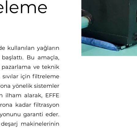
releme
de kullanılan yağların
 başlattı. Bu amaçla,
a pazarlama ve teknik
ıvılar için filtreleme
yona yönelik sistemler
dan ilham alarak, EFFE
krona kadar filtrasyon
syonunu garanti eder.
 deşarj makinelerinin